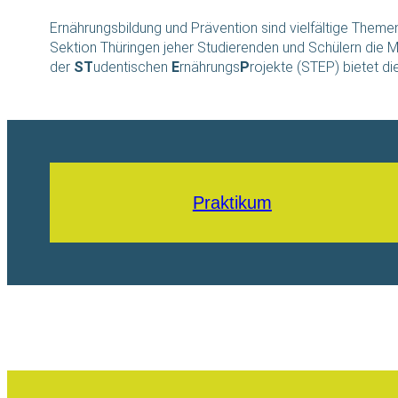
Ernährungsbildung und Prävention sind vielfältige Themen
Sektion Thüringen jeher Studierenden und Schülern die M
der
ST
udentischen
E
rnährungs
P
rojekte (STEP) bietet di
Praktikum