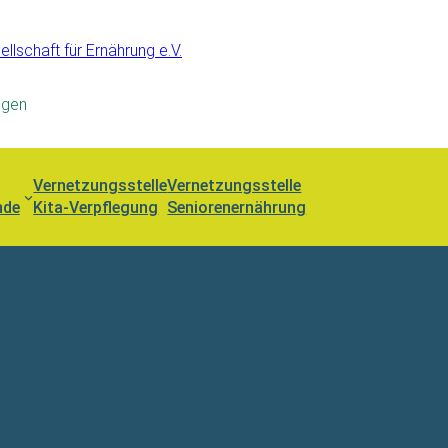
llschaft für Ernährung e.V.
ngen
Vernetzungsstelle
Vernetzungsstelle
nde
Kita-Verpflegung
Seniorenernährung